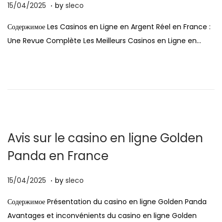
.
P
1
15/04/2025
by
sleco
o
5
Содержимое Les Casinos en Ligne en Argent Réel en France :
s
/
Une Revue Complète Les Meilleurs Casinos en Ligne en…
t
0
e
4
d
/
o
2
n
0
2
5
Avis sur le casino en ligne Golden
Panda en France
.
P
1
15/04/2025
by
sleco
o
5
Содержимое Présentation du casino en ligne Golden Panda
s
/
Avantages et inconvénients du casino en ligne Golden
t
0