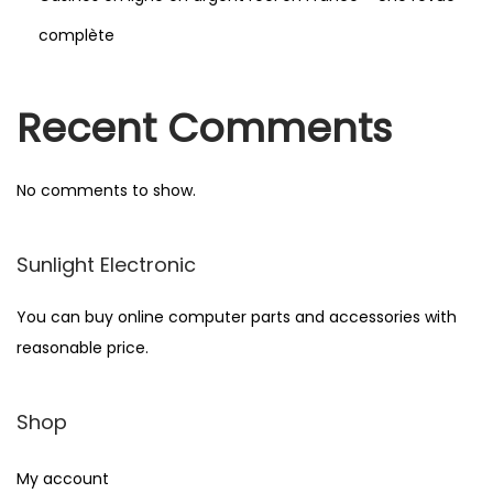
complète
Recent Comments
No comments to show.
Sunlight Electronic
You can buy online computer parts and accessories with
reasonable price.
Shop
My account