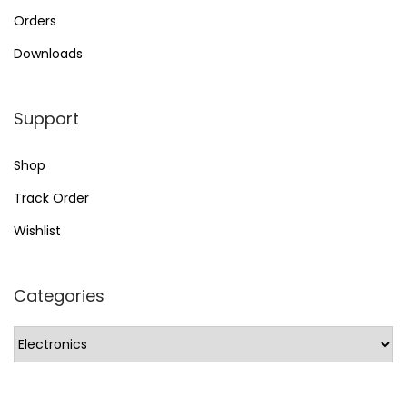
Orders
Downloads
Support
Shop
Track Order
Wishlist
Categories
C
a
t